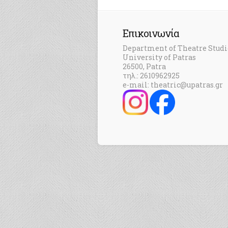
Επικοινωνία
Department of Theatre Studi
University of Patras
26500, Patra
τηλ.: 2610962925
e-mail: theatric@upatras.gr