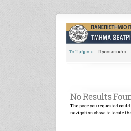
To Τμήμα
»
Προσωπικό
»
No Results Fou
The page you requested could n
navigation above to locate the