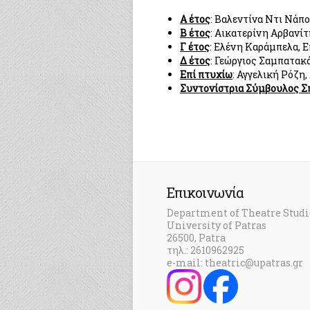
Α έτος
: Βαλεντίνα Ντι Νάπ
Β έτος
: Αικατερίνη Αρβανί
Γ έτος
: Ελένη Καράμπελα, 
Δ έτος
: Γεώργιος Σαμπατα
Επί πτυχίω
: Αγγελική Ρόζη
Συντονίστρια Σύμβουλος 
Επικοινωνία
Department of Theatre Studi
University of Patras
26500, Patra
τηλ.: 2610962925
e-mail: theatric@upatras.gr