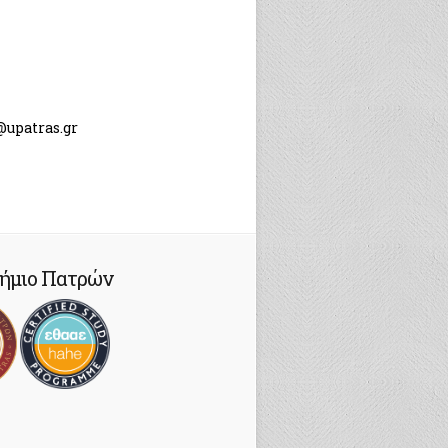
@upatras.gr
ήμιο Πατρών