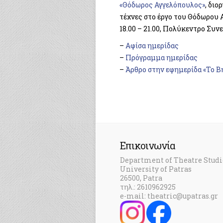
«Θόδωρος Αγγελόπουλος»
, διο
τέχνες στο έργο του Θόδωρου Α
18.00 – 21.00, Πολύκεντρο Συν
–
Αφίσα ημερίδας
–
Πρόγραμμα ημερίδας
–
Άρθρο στην εφημερίδα «Το Β
Επικοινωνία
Department of Theatre Studi
University of Patras
26500, Patra
τηλ.: 2610962925
e-mail: theatric@upatras.gr