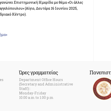
ργανώνει Επιστημονική Ημερίδα με θέμα «Οι άλλες
γγελόπουλου» (Αίγιο, Δευτέρα 16 Ιουνίου 2025,
εδριακό Κέντρο).
ήμα»
Ώρες γραμματείας
Πανεπιστ
es
Department Office Hours
(Secretary and Administrative
Staff)::
Monday-Friday
10.00 a.m to 1.00 p.m